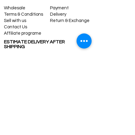
Wholesale
Payment
Terms & Conditions
Delivery
Sell with us
Return & Exchange
Contact Us
Affiliate programe
ESTIMATE DELIVERY AFTER
SHIPPING
UK
1-3 days
Europe 1-3 days
U.S. /Canada 2-4 days
South America 2-5 days
Rest of the World 2-5 days
Contact us
contact@grandbazaarshopping.com
Since ©2015 Grand Bazaar Shopping®, All rights reserved.