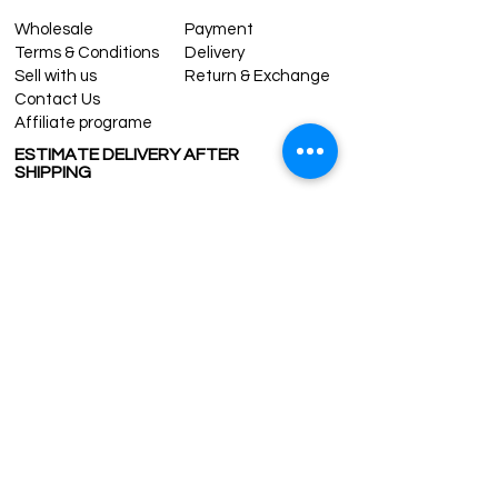
Wholesale
Payment
Terms & Conditions
Delivery
Sell with us
Return & Exchange
Contact Us
Affiliate programe
ESTIMATE DELIVERY AFTER
SHIPPING
UK
1-3 days
Europe 1-3 days
U.S. /Canada 2-4 days
South America 2-5 days
Rest of the World 2-5 days
Contact us
contact@grandbazaarshopping.com
Since ©2015 Grand Bazaar Shopping®, All rights reserved.