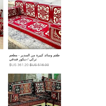
طقم وسائد كبيرة من السدير - مطعم
العرض السريع
تركي / ديكور فندقي
سعر عادي
سعر البيع