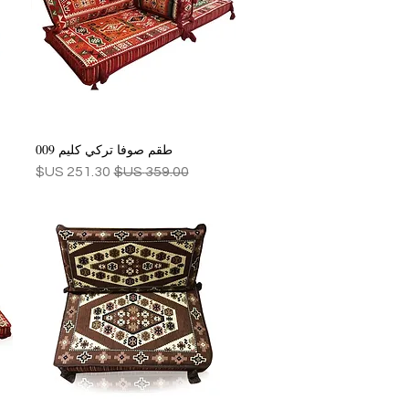
طقم صوفا تركي كليم 009
العرض السريع
سعر عادي
سعر البيع