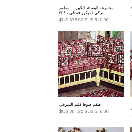
مجموعة الوسائد الكبيرة - مطعم
العرض السريع
تركي / ديكور فندقي ، 005
سعر عادي
سعر البيع
طقم صوفا كليم الشرقي
العرض السريع
سعر عادي
سعر البيع