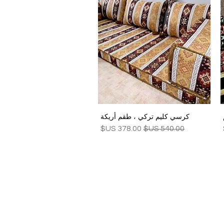
كرسي كليم تركي ، طقم أريكة
العرض السريع
سعر عادي
سعر البيع