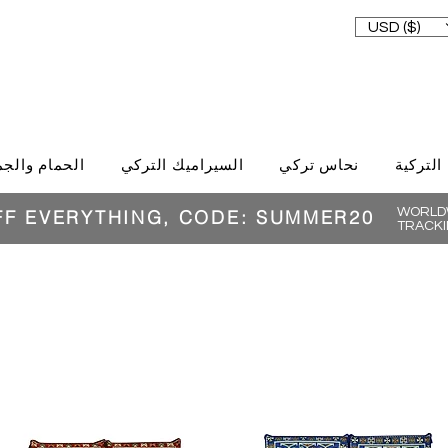
USD ($)
 التركية
نحاس تركي
السيراميك التركي
الحمام والجم
WORLDW
FF EVERYTHING, CODE: SUMMER20
TRACKI