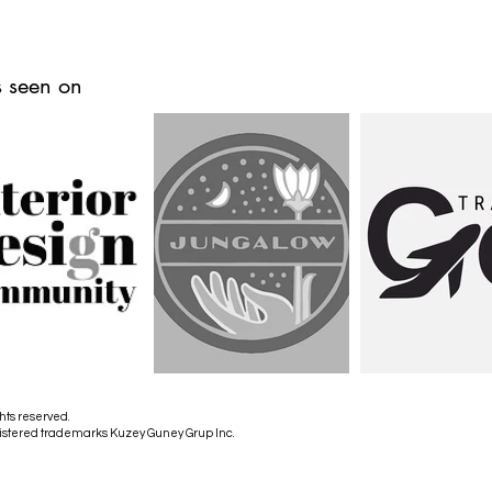
 seen on
hts reserved.
istered trademarks Kuzey Guney Grup Inc.