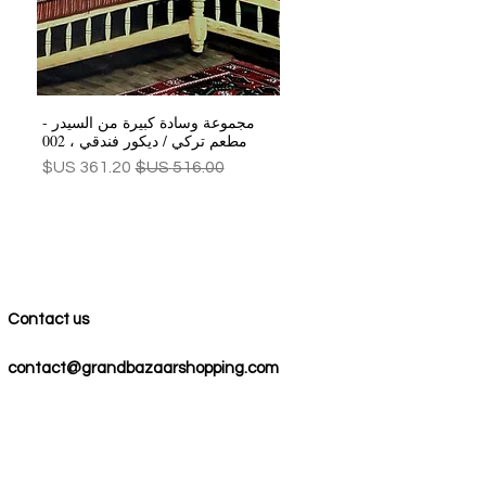
مجموعة وسادة كبيرة من السيدر -
العرض السريع
مطعم تركي / ديكور فندقي ، 002
سعر عادي
سعر البيع
Contact us
contact@grandbazaarshopping.com