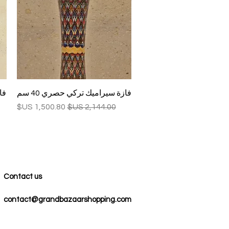
العرض السريع
فازة سيراميك تركي حصري 40 سم
فا
سعر عادي
سعر البيع
Contact us
contact@grandbazaarshopping.com