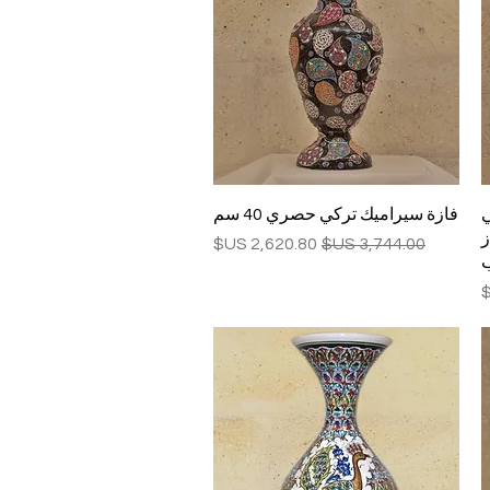
العرض السريع
ي
فازة سيراميك تركي حصري 40 سم
از
سعر عادي
سعر البيع
ب