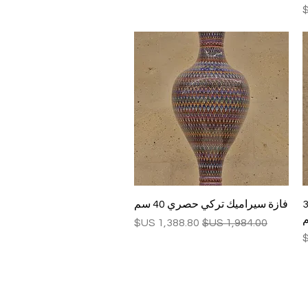
العرض السريع
ية حصرية ، 30
فازة سيراميك تركي حصري 40 سم
سعر عادي
سعر البيع