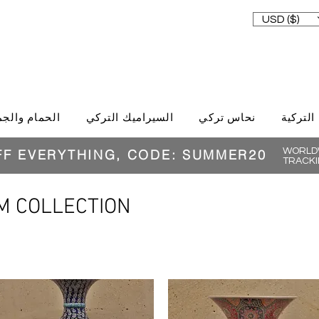
USD ($)
 التركية
نحاس تركي
السيراميك التركي
الحمام والجم
WORLDW
FF EVERYTHING, CODE: SUMMER20
TRACKI
M COLLECTION