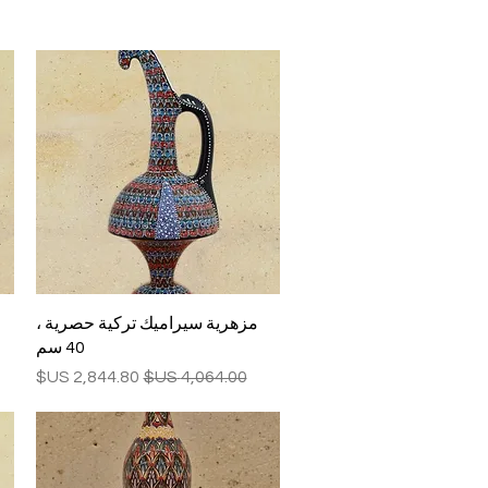
العرض السريع
مزهرية سيراميك تركية حصرية ،
40 سم
سعر عادي
سعر البيع