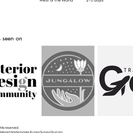
Rest of the World 2-5 days
 seen on
hts reserved.
istered trademarks Kuzey Guney Grup Inc.