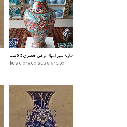
العرض السريع
فازة سيراميك تركي حصري 80 سم
سعر عادي
سعر البيع