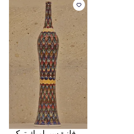
فازة سيراميك تركي