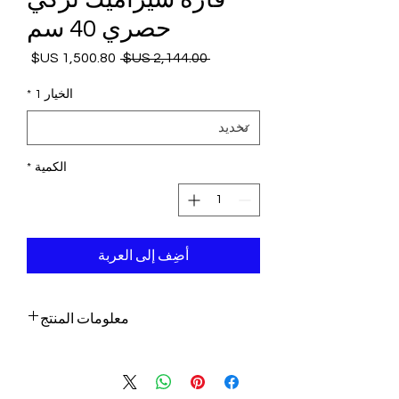
حصري 40 سم
 ‏2,144.00 US$ 
سعر
سعر
عادي
البيع
الخيار 1
*
الكمية
*
أضِف إلى العربة
معلومات المنتج
- صناعة يدوية ومرسومة باليد في تركيا
بواسطة حرفي من الأناضول
- هذه القطعة الرائعة من مجموعة المتاحف