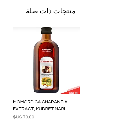
لدينا
منتجات ذات صلة
- موضوع الدراويش
- مزجج وخالي من الرصاص
- المقاس: 40 سم (15.7)
جاهز للشحن في 7-15 يوم عمل. يتم شحن
الطلبات عبر Fedex Express ويتوفر التتبع عبر
الإنترنت لكل طلب.
تقدير التسليم:
أوروبا: 2-4 أيام عمل
بالنسبة للولايات المتحدة - كندا: 2-5 أيام
لبقية العالم: 2-5 أيام
لاستفسارات الجملة والأسئلة الأخرى ، يرجى
الاتصال بنا:
contact@grandbazaarshopping.com
MOMORDICA CHARANTIA
EXTRACT, KUDRET NARI
السعر