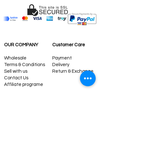
OUR COMPANY
Customer Care
Wholesale
Payment
Terms & Conditions
Delivery
Sell with us
Return & Exchange
Contact Us
Affiliate programe
ESTIMATE DELIVERY AFTER
SHIPPING
UK
1-3 days
Europe 1-3 days
U.S. /Canada 2-4 days
South America 2-5 days
Rest of the World 2-5 days