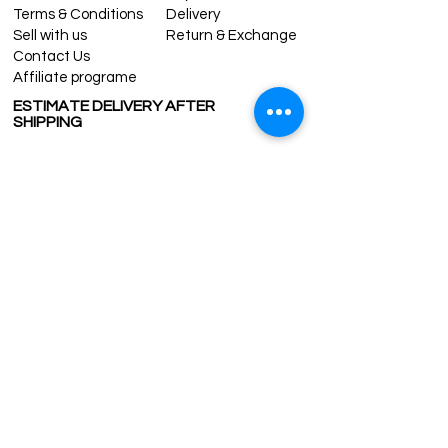
Terms & Conditions
Delivery
Sell with us
Return & Exchange
Contact Us
Affiliate programe
ESTIMATE DELIVERY AFTER
SHIPPING
UK
1-3 days
Europe 1-3 days
U.S. /Canada 2-4 days
South America 2-5 days
Rest of the World 2-5 days
Contact us
contact@grandbazaarshopping.com
Since ©2015 Grand Bazaar Shopping®, All rights reserved.
Grand Bazaar Shopping and the logo are registered
trademarks Kuzey Guney Grup Inc.