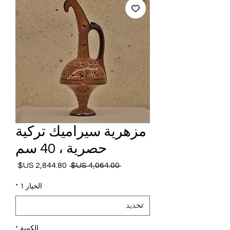
مزهرية سيراميك تركية
حصرية ، 40 سم
 ‏4,064.00 US$ 
سعر
سعر
عادي
البيع
الخيار 1
*
الكمية
*