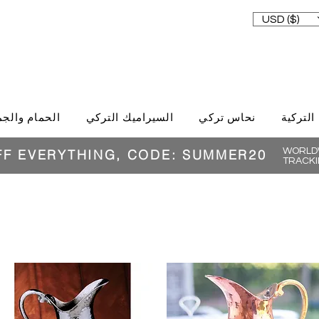
USD ($)
 التركية
نحاس تركي
السيراميك التركي
الحمام والجم
WORLDW
FF EVERYTHING, CODE: SUMMER20
TRACKI