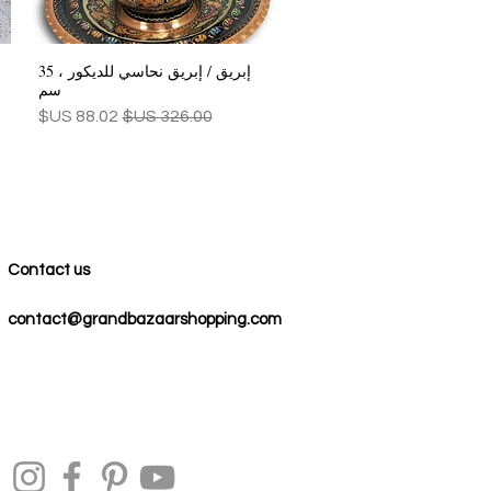
إبريق / إبريق نحاسي للديكور ، 35
العرض السريع
سم
سعر عادي
سعر البيع
Contact us
contact@grandbazaarshopping.com