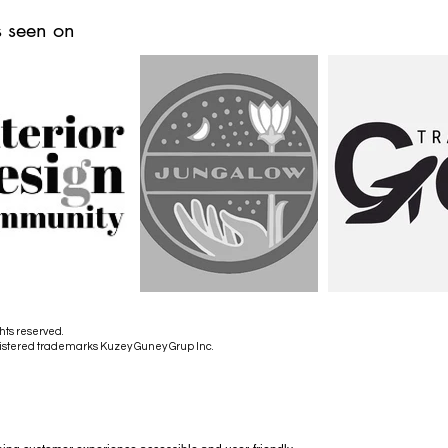
 seen on
hts reserved.
istered trademarks Kuzey Guney Grup Inc.