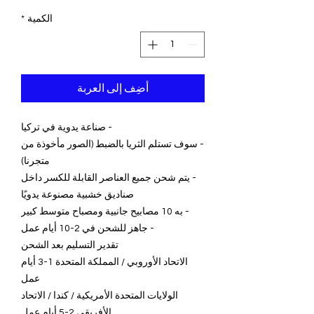
الكمية
*
أضِف إلى العربة
- صناعة يدوية في تركيا
- سوف تستلم الثريا بالضبط (الصور مأخوذة من
متجرنا)
- يتم شحن جميع العناصر القابلة للكسر داخل
صناديق خشبية مصنوعة يدويًا
- به 10 مصابيح جانبية ومصباح متوسط كبير
- جاهز للشحن في 2-10 أيام عمل
تقدير التسليم بعد الشحن
الاتحاد الأوروبي / المملكة المتحدة 1-3 أيام
عمل
الولايات المتحدة الأمريكية / كندا / الاتحاد
الأفريقي 2-5 أيام عمل