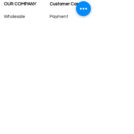
OUR COMPANY
Customer Care
Wholesale
Payment
Terms & Conditions
Delivery
Sell with us
Return & Exchange
Contact Us
Affiliate programe
ESTIMATE DELIVERY AFTER
SHIPPING
UK
1-3 days
Europe 1-3 days
U.S. /Canada 2-4 days
South America 2-5 days
Rest of the World 2-5 days
Contact us
contact@grandbazaarshopping.com