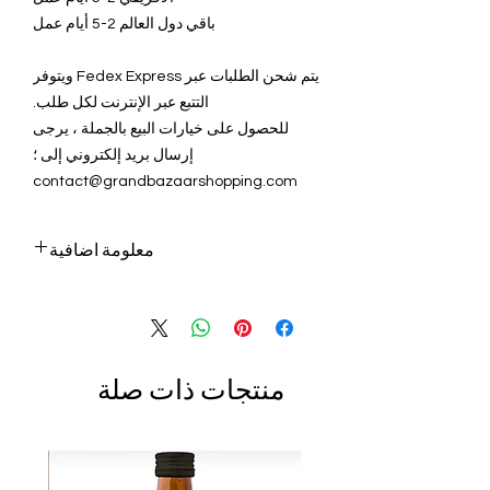
باقي دول العالم 2-5 أيام عمل
يتم شحن الطلبات عبر Fedex Express ويتوفر
التتبع عبر الإنترنت لكل طلب.
للحصول على خيارات البيع بالجملة ، يرجى
إرسال بريد إلكتروني إلى ؛
contact@grandbazaarshopping.com
معلومة اضافية
نظرًا لأن الحرفيين لدينا يصنعون مصابيح وثريات
من الفسيفساء عن طريق قص ووضع كل
قطعة فسيفساء واحدة تلو الأخرى ، فإن طبيعة
هذه العناصر المصنوعة يدويًا لا يمكن أن تكون
منتجات ذات صلة
متطابقة مع الصور.
ميزة أخرى تجعل هذه المصابيح فريدة من نوعها
هي أنها تبدو مختلفة عندما لا تكون مضاءة
وعندما تكون مضاءة (فهي تظهر انعكاس الضوء
بألوانها الرائعة.