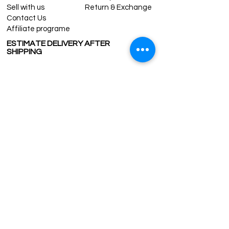
Sell with us
Return & Exchange
Contact Us
Affiliate programe
ESTIMATE DELIVERY AFTER
SHIPPING
UK
1-3 days
Europe 1-3 days
U.S. /Canada 2-4 days
South America 2-5 days
Rest of the World 2-5 days
Contact us
contact@grandbazaarshopping.com
Since ©2015 Grand Bazaar Shopping®, All rights reserved.
Grand Bazaar Shopping and the logo are registered
trademarks Kuzey Guney Grup Inc.