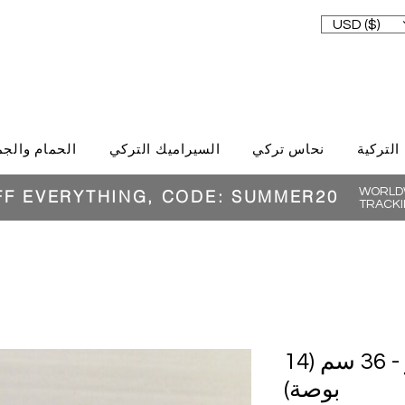
USD ($)
 التركية
نحاس تركي
السيراميك التركي
الحمام والجم
WORLDW
FF EVERYTHING, CODE: SUMMER20
TRACKI
كافتان نحاسي فاخر - 36 سم (14
بوصة)