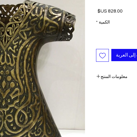
السعر
الكمية
*
إلى العربة
معلومات المنتج
- قطعة بارزة
 التفاصيل مطروقة باليد
- فاخر
 اليومية لقصر توبكابي
 سم (14 بوصة)
-٪ 100 نحاس
- واحدة من نوعها