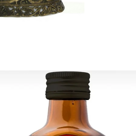
 ويتم توفير رقم التتبع
لكل طلب.
تقدير التسليم:
أوروبا: 2-4 أيام عمل
حدة - كندا: 2-5 أيام
لبقية العالم: 2-5 أيام
رى ، يرجى الاتصال بنا:
contact@grandbaza