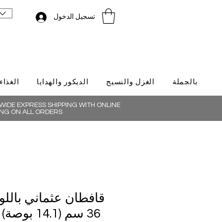
تسجيل الدخول
بالجملة
الغزل والنسيج
الديكور والهدايا
الغذاء
IDE EXPRESS SHIPPING WITH ONLINE
NG ON ALL ORDERS
قافطان عثماني باللو
36 سم (14.1