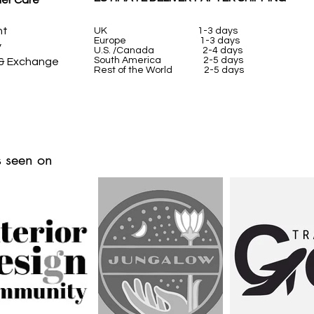
er Care
nt
UK
1-3 days
Europe 1-3 days
y
U.S. /Canada 2-4 days
South America 2-5 days
 & Exchange
Rest of the World 2-5 days
 seen on