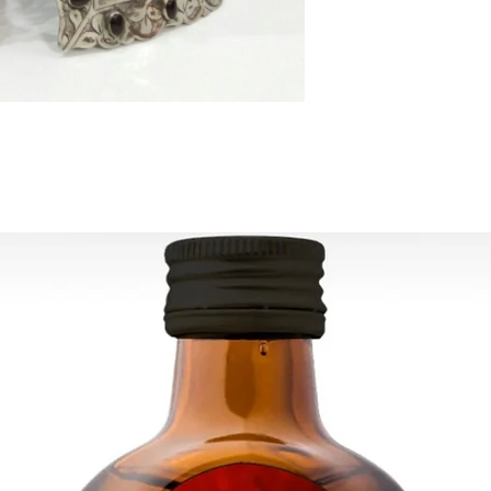
 ويتم توفير رقم التتبع
لكل طلب.
تقدير التسليم:
أوروبا: 2-4 أيام عمل
حدة - كندا: 2-5 أيام
لبقية العالم: 2-5 أيام
رى ، يرجى الاتصال بنا:
contact@grandbaza