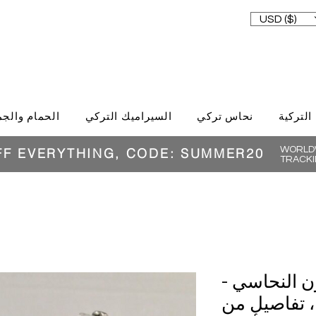
USD ($)
 التركية
نحاس تركي
السيراميك التركي
الحمام والجم
WORLDW
FF EVERYTHING, CODE: SUMMER20
TRACKI
ن النحاسي -
 بوصة) ، تفاصيل من