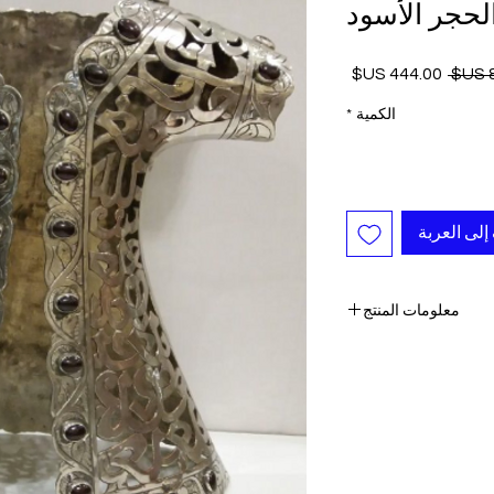
لحجر الأسود
سعر
سعر
عادي
البيع
الكمية
*
إلى العربة
معلومات المنتج
- قطعة بارزة
 التفاصيل مطروقة باليد
- فاخر
 اليومية لقصر توبكابي
14. بوصة)
-٪ 100 نحاس
- واحدة من نوعها