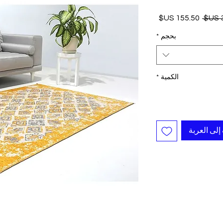
سعر
سعر
عادي
البيع
بحجم
*
الكمية
*
إلى العربة