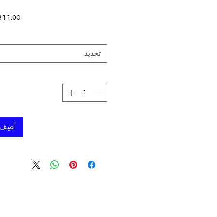
 ‏311.00 US$ 
تحديد
أضِف 