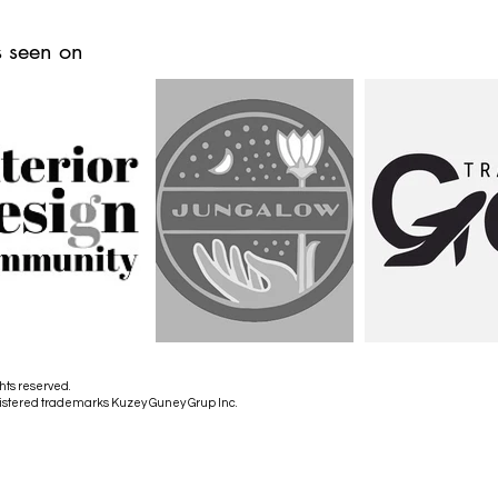
 seen on
hts reserved.
istered trademarks Kuzey Guney Grup Inc.