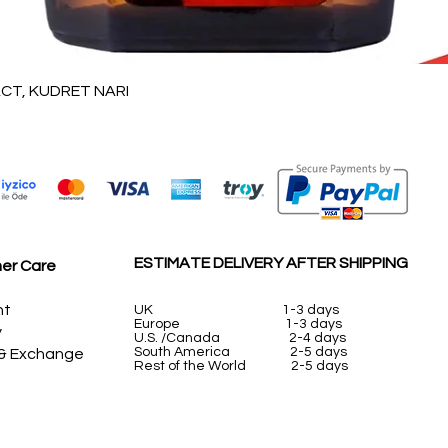
العرض السريع
T, KUDRET NARI
ESTIMATE DELIVERY AFTER SHIPPING
er Care
nt
UK
1-3 days
Europe 1-3 days
y
U.S. /Canada 2-4 days
South America 2-5 days
 & Exchange
Rest of the World 2-5 days