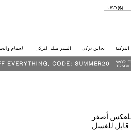
USD ($)
 التركية
نحاس تركي
السيراميك التركي
الحمام والجم
WORLDW
FF EVERYTHING, CODE: SUMMER20
TRACKI
للعكس أصفر
 قابل للغسل