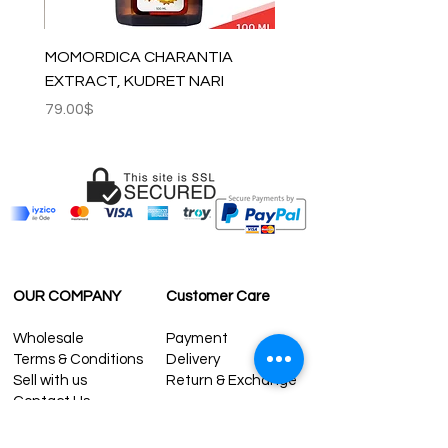
MOMORDICA CHARANTIA
EXTRACT, KUDRET NARI
Price
79.00$
OUR COMPANY
Customer Care
Wholesale
Payment
Terms & Conditions
Delivery
Sell with us
Return & Exchange
Contact Us
Affiliate programe