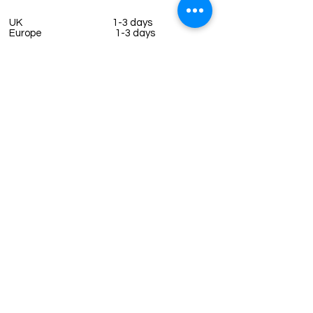
UK
1-3 days
Europe 1-3 days
U.S. /Canada 2-4 days
South America 2-5 days
Rest of the World 2-5 days
Contact us
contact@grandbazaarshopping.com
Since ©2015 Grand Bazaar Shopping®, All rights reserved.
Grand Bazaar Shopping and the logo are registered
trademarks Kuzey Guney Grup Inc.
Grand Bazaar Shopping is seen on