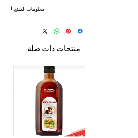
معلومات المنتج
- المواد: جلد نباتي وزجاج
- تقليدي
- تفصيل همسة
تحتوي المجموعة على 3 ألوان مختلفة من
منتجات ذات صلة
سلاسل المفاتيح
تدابير؛ L: 4 "
(عين الشر: العين الشريرة هي نظرة خبيثة تعتقد
الثقافة التركية أنها قادرة على إحداث إصابة أو
سوء حظ للشخص الموجه إليها لأسباب الحسد
أو الكراهية)
يمكن أن تكون هذه المجموعة الفريدة من نوعها
ديكور حائط رائع / ديكور حديقة أو هدية أصلية!
جاهز للشحن خلال 1-4 أيام عمل بعد إتمام
المعاملة.
يتم شحن جميع الطلبات عبر الشحن السريع
ويتم توفير رقم التتبع لكل طلب.
تقدير التسليم:
أوروبا: 2-4 أيام عمل
بالنسبة للولايات المتحدة - كندا: 2-5 أيام