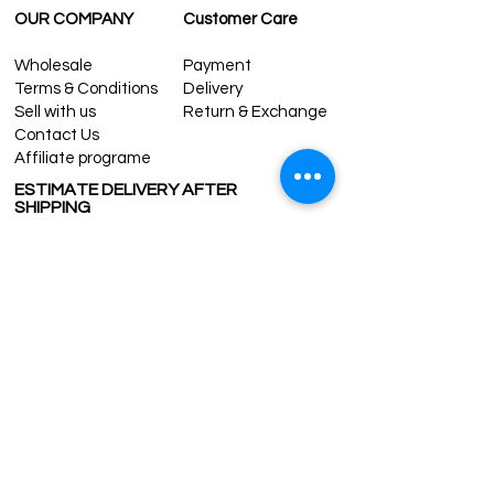
OUR COMPANY
Customer Care
Wholesale
Payment
Terms & Conditions
Delivery
Sell with us
Return & Exchange
Contact Us
Affiliate programe
ESTIMATE DELIVERY AFTER
SHIPPING
UK
1-3 days
Europe 1-3 days
U.S. /Canada 2-4 days
South America 2-5 days
Rest of the World 2-5 days
Contact us
contact@grandbazaarshopping.com