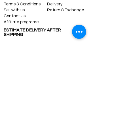
Terms & Conditions
Delivery
Sell with us
Return & Exchange
Contact Us
Affiliate programe
ESTIMATE DELIVERY AFTER
SHIPPING
UK
1-3 days
Europe 1-3 days
U.S. /Canada 2-4 days
South America 2-5 days
Rest of the World 2-5 days
Contact us
contact@grandbazaarshopping.com
Since ©2015 Grand Bazaar Shopping®, All rights reserved.
Grand Bazaar Shopping and the logo are registered
trademarks Kuzey Guney Grup Inc.