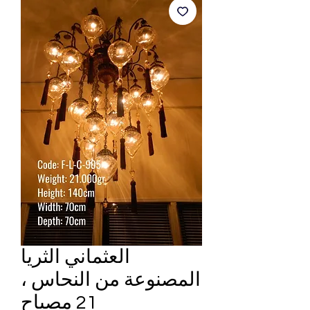
العثماني الثريا
المصنوعة من النحاس ،
21 مصباح