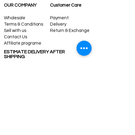
OUR COMPANY
Customer Care
Wholesale
Payment
Terms & Conditions
Delivery
Sell with us
Return & Exchange
Contact Us
Affiliate programe
ESTIMATE DELIVERY AFTER
SHIPPING
UK
1-3 days
Europe 1-3 days
U.S. /Canada 2-4 days
South America 2-5 days
Rest of the World 2-5 days
Contact us
contact@grandbazaarshopping.com