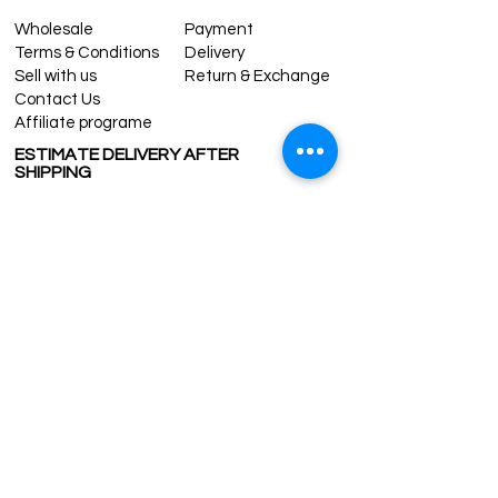
Wholesale
Payment
Terms & Conditions
Delivery
Sell with us
Return & Exchange
Contact Us
Affiliate programe
ESTIMATE DELIVERY AFTER
SHIPPING
UK
1-3 days
Europe 1-3 days
U.S. /Canada 2-4 days
South America 2-5 days
Rest of the World 2-5 days
Contact us
contact@grandbazaarshopping.com
Since ©2015 Grand Bazaar Shopping®, All rights reserved.