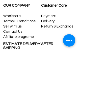
OUR COMPANY
Customer Care
Wholesale
Payment
Terms & Conditions
Delivery
Sell with us
Return & Exchange
Contact Us
Affiliate programe
ESTIMATE DELIVERY AFTER
SHIPPING
UK
1-3 days
Europe 1-3 days
U.S. /Canada 2-4 days
South America 2-5 days
Rest of the World 2-5 days
Contact us
contact@grandbazaarshopping.com