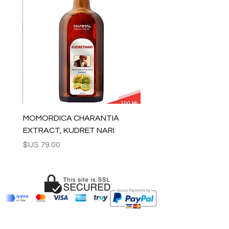
بتوصيل الثريا للبلد الذي سيتم الشحن إليه.
جاهز للشحن في 1-5 أيام عمل بعد المعاملة
تم مسحه. نحن نوفر أرقام التتبع لجميع الطلبات.
يتم شحن جميع العناصر الهشة
داخل صناديق خشبية يدوية.
تقدير التسليم:
أوروبا: 2-4 أيام عمل
بالنسبة للولايات المتحدة وكندا: 2-5 أيام
لبقية العالم: 2-5 أيام
للاستفسارات بالجملة والأسئلة الأخرى من
فضلك
MOMORDICA CHARANTIA
اتصل بنا:
EXTRACT, KUDRET NARI
contact@grandbazaarshopping.com
السعر