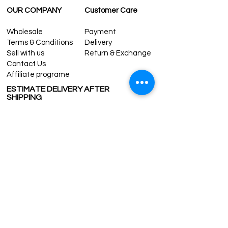
OUR COMPANY
Customer Care
Wholesale
Payment
Terms & Conditions
Delivery
Sell with us
Return & Exchange
Contact Us
Affiliate programe
ESTIMATE DELIVERY AFTER
SHIPPING
UK
1-3 days
Europe 1-3 days
U.S. /Canada 2-4 days
South America 2-5 days
Rest of the World 2-5 days
Contact us
contact@grandbazaarshopping.com