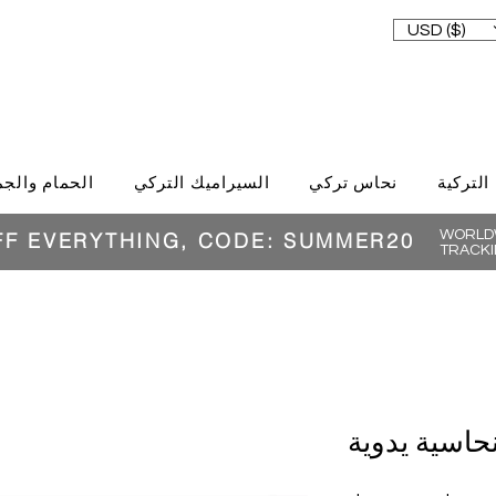
USD ($)
 التركية
نحاس تركي
السيراميك التركي
الحمام والجم
WORLDW
FF EVERYTHING, CODE: SUMMER20
TRACKI
حاسية يدوية