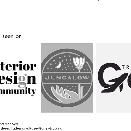
 seen on
hts reserved.
istered trademarks Kuzey Guney Grup Inc.