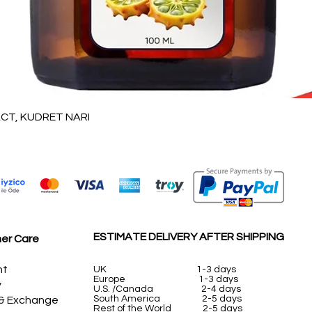
العرض السريع
T, KUDRET NARI
ESTIMATE DELIVERY AFTER SHIPPING
er Care
nt
UK
1-3 days
Europe 1-3 days
y
U.S. /Canada 2-4 days
South America 2-5 days
 & Exchange
Rest of the World 2-5 days