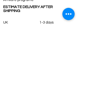
ESTIMATE DELIVERY AFTER
SHIPPING
UK
1-3 days
Europe 1-3 days
U.S. /Canada 2-4 days
South America 2-5 days
Rest of the World 2-5 days
Contact us
contact@grandbazaarshopping.com
Since ©2015 Grand Bazaar Shopping®, All rights reserved.
Grand Bazaar Shopping and the logo are registered
trademarks Kuzey Guney Grup Inc.
Grand Bazaar Shopping is seen on