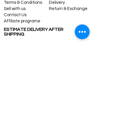
Terms & Conditions
Delivery
Sell with us
Return & Exchange
Contact Us
Affiliate programe
ESTIMATE DELIVERY AFTER
SHIPPING
UK
1-3 days
Europe 1-3 days
U.S. /Canada 2-4 days
South America 2-5 days
Rest of the World 2-5 days
Contact us
contact@grandbazaarshopping.com
Since ©2015 Grand Bazaar Shopping®, All rights reserved.
Grand Bazaar Shopping and the logo are registered
trademarks Kuzey Guney Grup Inc.