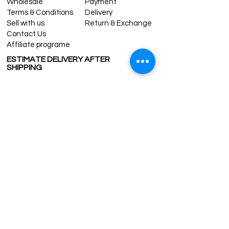
Wholesale
Payment
Terms & Conditions
Delivery
Sell with us
Return & Exchange
Contact Us
Affiliate programe
ESTIMATE DELIVERY AFTER
SHIPPING
UK
1-3 days
Europe 1-3 days
U.S. /Canada 2-4 days
South America 2-5 days
Rest of the World 2-5 days
Contact us
contact@grandbazaarshopping.com
Since ©2015 Grand Bazaar Shopping®, All rights reserved.
Grand Bazaar Shopping and the logo are registered