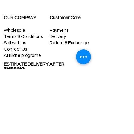
OUR COMPANY
Customer Care
Wholesale
Payment
Terms & Conditions
Delivery
Sell with us
Return & Exchange
Contact Us
Affiliate programe
ESTIMATE DELIVERY AFTER
SHIPPING
UK
1-3 days
Europe 1-3 days
U.S. /Canada 2-4 days
South America 2-5 days
Rest of the World 2-5 days
Contact us
contact@grandbazaarshopping.com