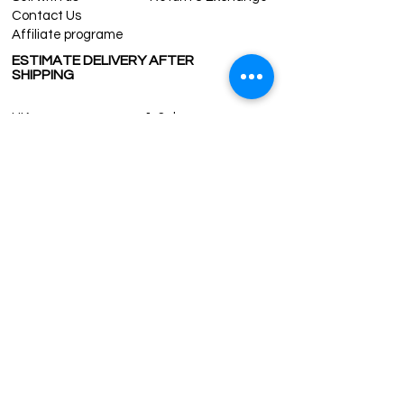
Contact Us
Affiliate programe
ESTIMATE DELIVERY AFTER
SHIPPING
UK
1-3 days
Europe 1-3 days
U.S. /Canada 2-4 days
South America 2-5 days
Rest of the World 2-5 days
Contact us
contact@grandbazaarshopping.com
Since ©2015 Grand Bazaar Shopping®, All rights reserved.
Grand Bazaar Shopping and the logo are registered
trademarks Kuzey Guney Grup Inc.
Grand Bazaar Shopping is seen on