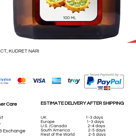
العرض السريع
T, KUDRET NARI
ESTIMATE DELIVERY AFTER SHIPPING
er Care
nt
UK
1-3 days
Europe 1-3 days
y
U.S. /Canada 2-4 days
South America 2-5 days
 & Exchange
Rest of the World 2-5 days