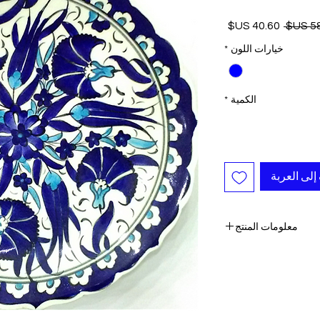
سعر
سعر
عادي
البيع
خيارات اللون
*
الكمية
*
إلى العربة
معلومات المنتج
- آمنة غسالة صحون
ستخدام في الميكروويف
عام (خالية من الرصاص)
ا ومزجج يدويًا في تركيا
-واحدة من نوعها