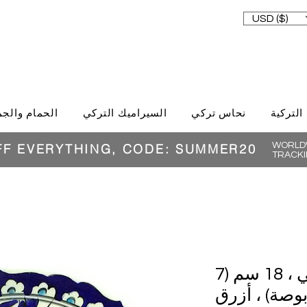
USD ($)
 التركية
نحاس تركي
السيراميك التركي
الحمام والجم
WORLDW
FF EVERYTHING, CODE: SUMMER20
TRACKI
طبق سيراميك تركي ، 18 سم (7
وصة) ، أزرق