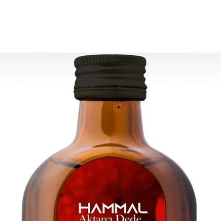
1 سم (7 بوصات)
أصباغ الطبيعية ، الإغاثة
ة وزهرية متعددة الزجاج
صناعة يدوية في تركيا
هدية رائعة!
كن أن يكون هناك اختلاف
طفيف عن الصورة.
 الطلبات. يتم شحن جميع
العناصر الهشة
ل صناديق خشبية يدوية.
تقدير التسليم:
أوروبا: 2-4 أيام عمل
تحدة وكندا: 2-5 أيام
لبقية العالم: 2-5 أيام
أسئلة الأخرى من فضلك