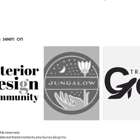
 seen on
hts reserved.
istered trademarks Kuzey Guney Grup Inc.