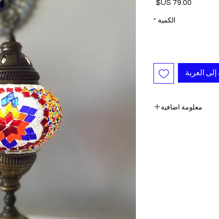
السعر
الكمية
*
إلى العربة
معلومة اضافية
يح وثريات من الفسيفساء
 واحدة تلو الأخرى ،
مكن أن تكون متطابقة مع
الصور.
 من نوعها هي أنها تبدو
 تكون مضاءة (فهي تظهر
 الضوء بألوانها الرائعة.