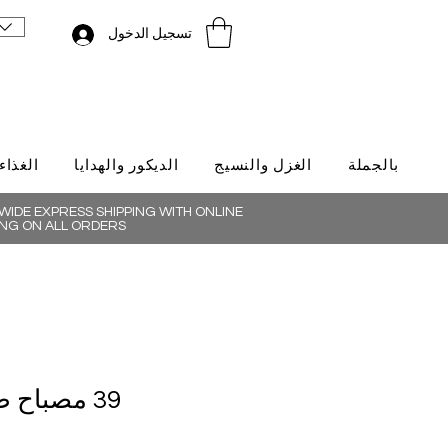
تسجيل الدخول
بالجملة
الغزل والنسيج
الديكور والهدايا
الغذاء
IDE EXPRESS SHIPPING WITH ONLINE
NG ON ALL ORDERS
39 مصباح طاولة زجاجية