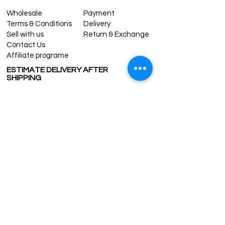
Wholesale
Payment
Terms & Conditions
Delivery
Sell with us
Return & Exchange
Contact Us
Affiliate programe
ESTIMATE DELIVERY AFTER
SHIPPING
UK
1-3 days
Europe 1-3 days
U.S. /Canada 2-4 days
South America 2-5 days
Rest of the World 2-5 days
Contact us
contact@grandbazaarshopping.com
Since ©2015 Grand Bazaar Shopping®, All rights reserved.