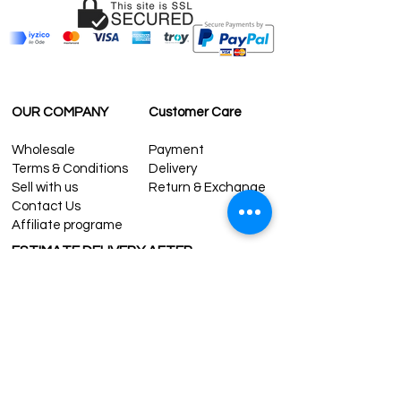
OUR COMPANY
Customer Care
Wholesale
Payment
Terms & Conditions
Delivery
Sell with us
Return & Exchange
Contact Us
Affiliate programe
ESTIMATE DELIVERY AFTER
SHIPPING
UK
1-3 days
Europe 1-3 days
U.S. /Canada 2-4 days
South America 2-5 days
Rest of the World 2-5 days
Contact us