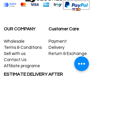
OUR COMPANY
Customer Care
Wholesale
Payment
Terms & Conditions
Delivery
Sell with us
Return & Exchange
Contact Us
Affiliate programe
ESTIMATE DELIVERY AFTER
SHIPPING
UK
1-3 days
Europe 1-3 days
U.S. /Canada 2-4 days
South America 2-5 days
Rest of the World 2-5 days
Contact us