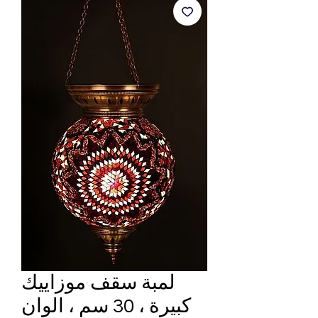
لمبة سقف موزاييك
كبيرة ، 30 سم ، الوان