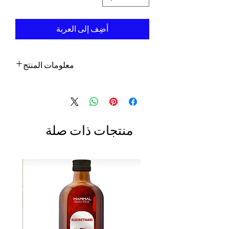
أضِف إلى العربة
معلومات المنتج
- أنثوي
- عطر غامض ومسيطر
- يأتي مع زجاجة حصرية على الطراز العثماني
- 12 جرام
منتجات ذات صلة
جاهز للشحن في 1-3 أيام عمل بعد إتمام
المعاملة. نحن نوفر أرقام التتبع لجميع الطلبات.
تقدير التسليم:
أوروبا: 2-4 أيام عمل
بالنسبة للولايات المتحدة - كندا: 2-5 أيام
لبقية العالم: 2-5 أيام
للبيع بالجملة وغيرها من المستلزمات ، يرجى
الاتصال بنا على:
contact@grandbazaarshopping.com