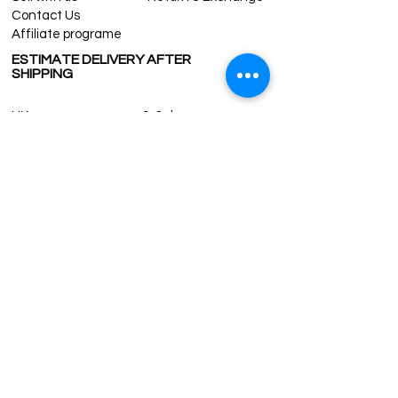
Contact Us
Affiliate programe
ESTIMATE DELIVERY AFTER
SHIPPING
UK
1-3 days
Europe 1-3 days
U.S. /Canada 2-4 days
South America 2-5 days
Rest of the World 2-5 days
Contact us
contact@grandbazaarshopping.com
Since ©2015 Grand Bazaar Shopping®, All rights reserved.
Grand Bazaar Shopping and the logo are registered
trademarks Kuzey Guney Grup Inc.
Grand Bazaar Shopping is seen on