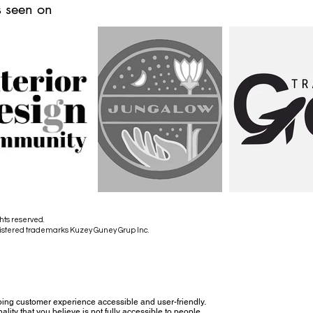
 seen on
hts reserved.
istered trademarks Kuzey Guney Grup Inc.
ing customer experience accessible and user-friendly.
nality that you believe is not fully accessible to people