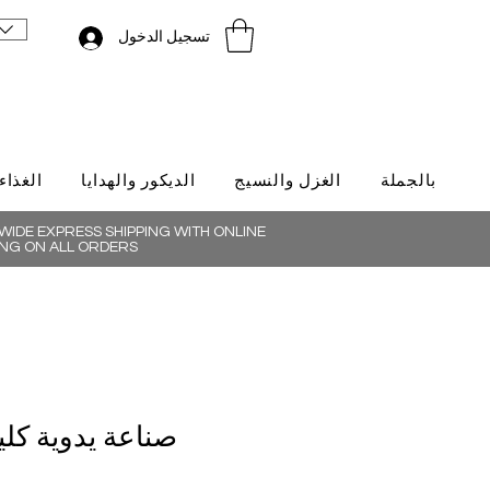
تسجيل الدخول
لتركية
الديكور والهدايا
الغزل والنسيج
بالجملة
IDE EXPRESS SHIPPING WITH ONLINE
NG ON ALL ORDERS
وية كليم لوفر 0027