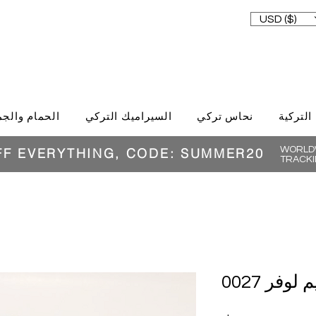
USD ($)
حمام والجمال
السيراميك التركي
نحاس تركي
الغذاء ا
WORLDW
FF EVERYTHING, CODE: SUMMER20
TRACKI
صناعة يد