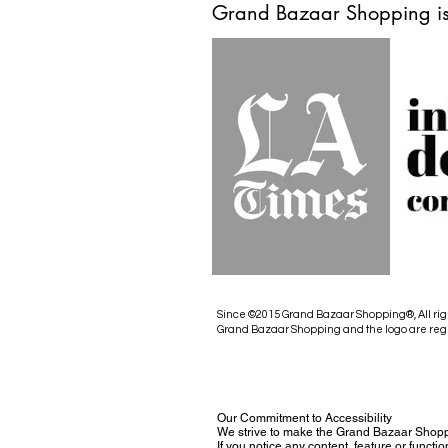
Grand Bazaar Shopping is
Since ©2015 Grand Bazaar Shopping®, All rig
Grand Bazaar Shopping and the logo are reg
Our Commitment to Accessibility
We strive to make the Grand Bazaar Shopp
If you notice any content, feature or functio