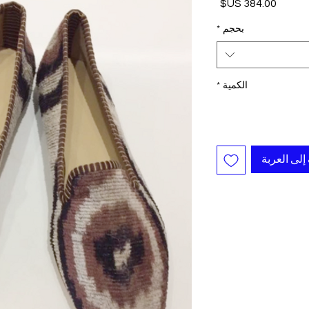
السعر
*
بحجم
*
الكمية
أضِف إلى ا