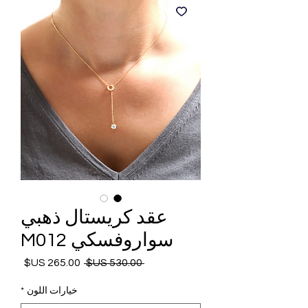
عقد كريستال ذهبي
سواروفسكي M012
 ‏530.00 US$ 
سعر
سعر
عادي
البيع
خيارات اللون
*