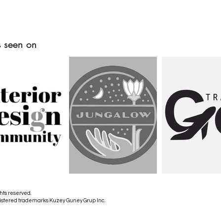
 seen on
hts reserved.
istered trademarks Kuzey Guney Grup Inc.