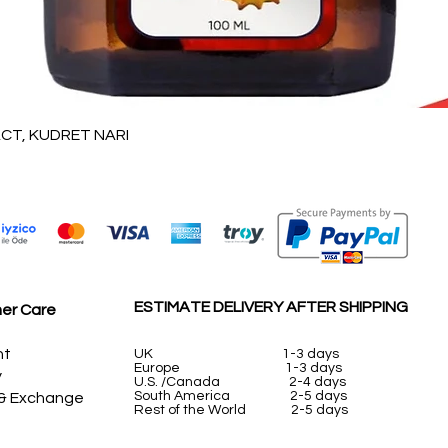
العرض السريع
T, KUDRET NARI
ESTIMATE DELIVERY AFTER SHIPPING
er Care
nt
UK
1-3 days
Europe 1-3 days
y
U.S. /Canada 2-4 days
South America 2-5 days
 & Exchange
Rest of the World 2-5 days