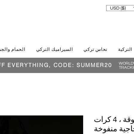
USD ($)
 التركية
نحاس تركي
السيراميك التركي
الحمام والجم
WORLDW
FF EVERYTHING, CODE: SUMMER20
TRACKI
الثريا التركية المشقوقة ، 4 كرات
جية منفوخة