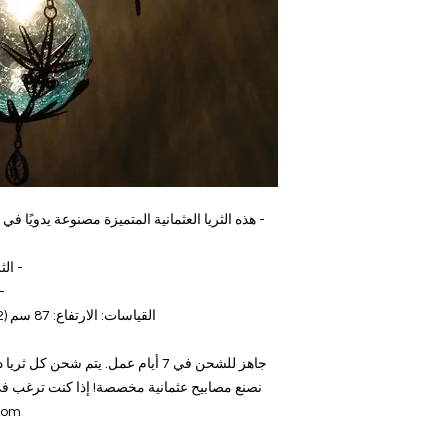
- هذه الثريا العثمانية المتميزة مصنوعة يدويًا 
- الثريا بها 4 كرا
-
القياسات: الارتفاع: 87 سم (34.2 بوصة) ، العرض: 25 سم (9.8 بوصة)
جاهز للشحن في 7 أيام عمل. يتم شحن كل ثريا داخل صناديق خشبية آمنة مصنوعة يدويًا.
نصنع مصابيح عثمانية مخصصة! إذا كنت ترغب في 
com