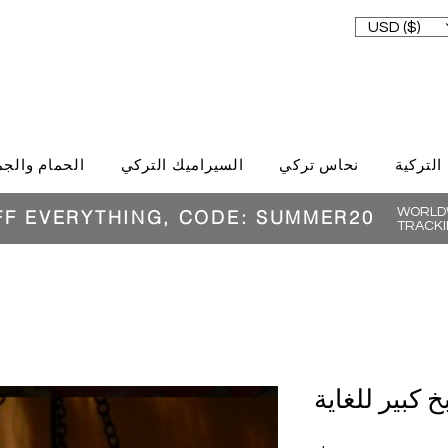
USD ($)
 التركية
نحاس تركي
السيراميك التركي
الحمام والجم
WORLDW
FF EVERYTHING, CODE: SUMMER20
TRACKI
كبير للغاية