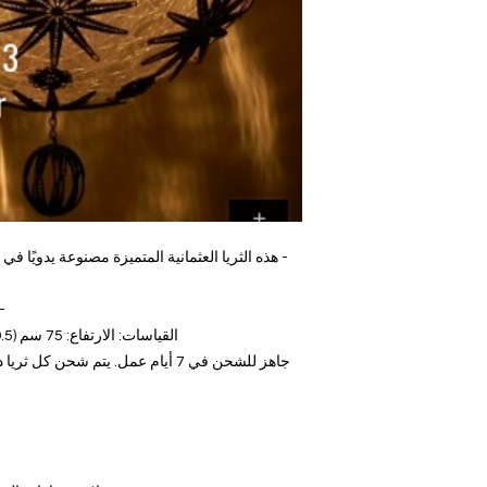
- هذه الثريا العثمانية المتميزة مصنوعة يدويًا 
-
القياسات: الارتفاع: 75 سم (29.5 بوصة) ، العرض: 37 سم (14.5 بوصة)
جاهز للشحن في 7 أيام عمل. يتم شحن كل ثريا داخل صناديق خشبية آمنة مصنوعة يدويًا.