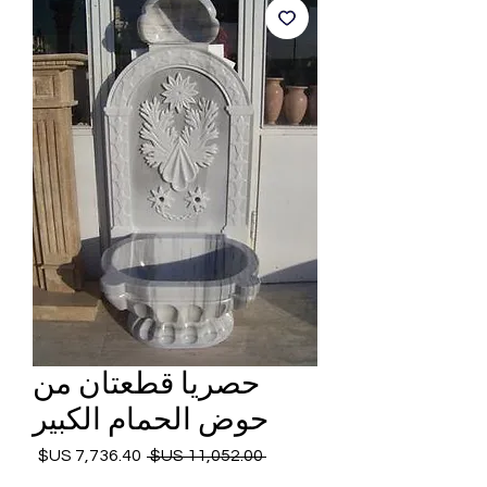
حصريا قطعتان من
حوض الحمام الكبير
 ‏11,052.00 US$ 
سعر
سعر
عادي
البيع