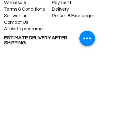
Wholesale
Payment
Terms & Conditions
Delivery
Sell with us
Return & Exchange
Contact Us
Affiliate programe
ESTIMATE DELIVERY AFTER
SHIPPING
UK
1-3 days
Europe 1-3 days
U.S. /Canada 2-4 days
South America 2-5 days
Rest of the World 2-5 days
Contact us
contact@grandbazaarshopping.com
Since ©2015 Grand Bazaar Shopping®, All rights reserved.
Grand Bazaar Shopping and the logo are registered