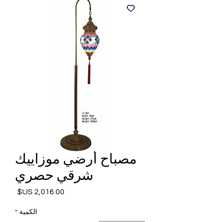
مصباح أرضي موزاييك
شرقي حصري
السعر
الكمية
*