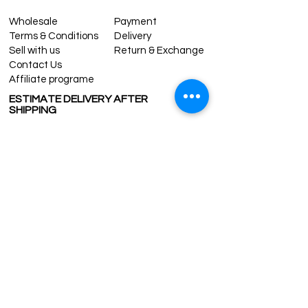
Wholesale
Payment
Terms & Conditions
Delivery
Sell with us
Return & Exchange
Contact Us
Affiliate programe
ESTIMATE DELIVERY AFTER
SHIPPING
UK
1-3 days
Europe 1-3 days
U.S. /Canada 2-4 days
South America 2-5 days
Rest of the World 2-5 days
Contact us
contact@grandbazaarshopping.com