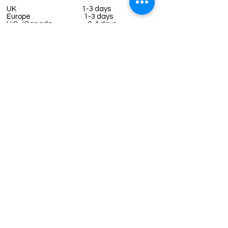
UK
1-3 days
Europe 1-3 days
U.S. /Canada 2-4 days
South America 2-5 days
Rest of the World 2-5 days
Contact us
contact@grandbazaarshopping.com
Since ©2015 Grand Bazaar Shopping®, All rights reserved.
Grand Bazaar Shopping and the logo are registered
trademarks Kuzey Guney Grup Inc.
Grand Bazaar Shopping is seen on