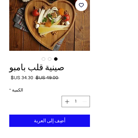
صينية قلب بامبو
 ‏49.00 US$ 
سعر
سعر
عادي
البيع
الكمية
*
أضِف إلى العربة