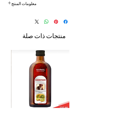
معلومات المنتج
-المواد: 100٪ الخيزران
-الحجم: 23x22x2 سم
* صحية ، صديقة للبيئة ، مقاومة للماء إضافة
مثالية لمطبخك.
منتجات ذات صلة
جاهز للشحن خلال 1-7 أيام عمل بعد إتمام
المعاملة.
يتم شحن جميع الطلبات عبر الشحن السريع
ويتم توفير رقم التتبع لكل طلب.
تقدير التسليم:
أوروبا: 2-4 أيام عمل
بالنسبة للولايات المتحدة - كندا: 2-5 أيام
لبقية العالم: 2-5 أيام
لاستفسارات الجملة والأسئلة الأخرى ، يرجى
الاتصال بنا:
contact@grandbazaarshopping.com