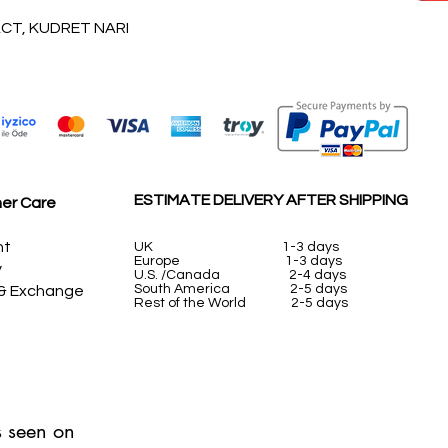
العرض السريع
T, KUDRET NARI
ESTIMATE DELIVERY AFTER SHIPPING
er Care
nt
UK
1-3 days
Europe 1-3 days
y
U.S. /Canada 2-4 days
South America 2-5 days
 & Exchange
Rest of the World 2-5 days
 seen on