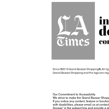
Since ©2015 Grand Bazaar Shopping®, All rig
Grand Bazaar Shopping and the logo are reg
Our Commitment to Accessibility
We strive to make the Grand Bazaar Shopp
If you notice any content, feature or functio
with disabilities, please email us at con
Access" in the subject line and provide a des