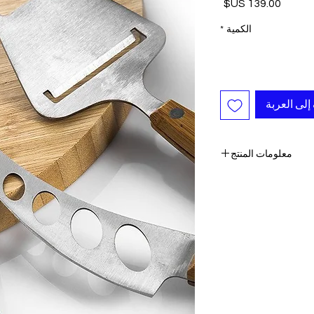
السعر
الكمية
*
إلى العربة
معلومات المنتج
-المواد: 100٪ الخيزران
 سكاكين جبن.
ء إضافة مثالية لمطبخك.
 ويتم توفير رقم التتبع
لكل طلب.
تقدير التسليم:
أوروبا: 2-4 أيام عمل
حدة - كندا: 2-5 أيام
لبقية العالم: 2-5 أيام