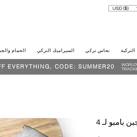
USD ($)
 التركية
نحاس تركي
السيراميك التركي
الحمام والجم
WORLDW
FF EVERYTHING, CODE: SUMMER20
TRACKI
 بامبو لـ 4