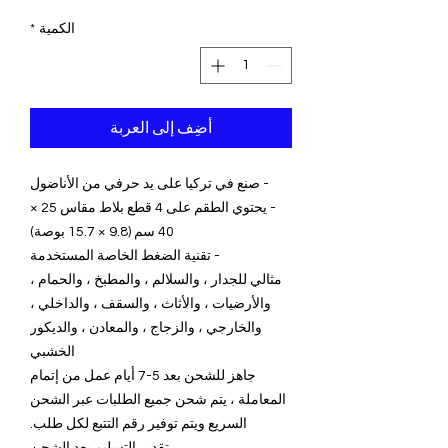
عادي
البيع
الكمية
*
أضِف إلى العربة
- صنع في تركيا على يد حرفي من الأناضول
- يحتوي الطقم على 4 قطع بلاط مقاس 25 ×
40 سم (9.8 × 15.7 بوصة)
- تقنية الضغط الخاصة المستخدمة
مثالي للجدار ، والسلالم ، والمطبخ ، والحمام ،
والأرضيات ، والأثاث ، والسقف ، والداخلي ،
والخارجي ، والزجاج ، والمعادن ، والديكور
الخشبي
جاهز للشحن بعد 5-7 أيام عمل من إتمام
المعاملة ، يتم شحن جميع الطلبات عبر الشحن
السريع ويتم توفير رقم التتبع لكل طلب.
تقدير التسليم بعد الشحن