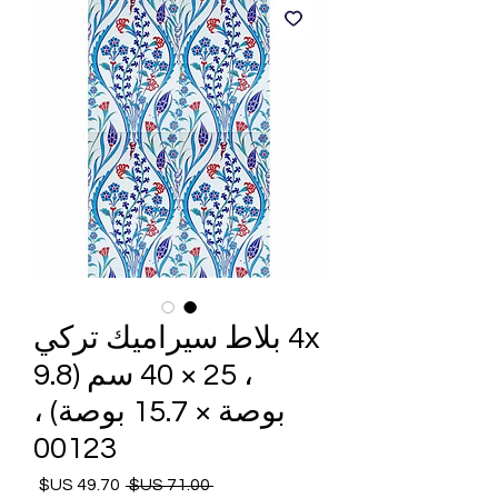
4x بلاط سيراميك تركي
، 25 × 40 سم (9.8
بوصة × 15.7 بوصة) ،
00123
 ‏71.00 US$ 
سعر
سعر